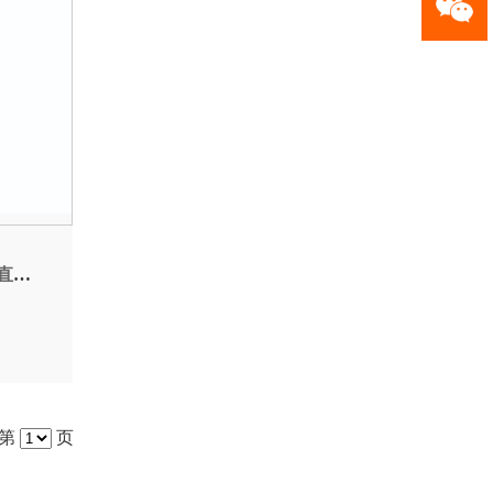
焊机
至第
页